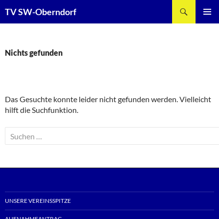
Zum
Suchen
TV SW-Oberndorf
Inhalt
PRIMÄR
springen
MENÜ
Nichts gefunden
Das Gesuchte konnte leider nicht gefunden werden. Vielleicht
hilft die Suchfunktion.
Suchen
nach:
UNSERE VEREINSSPITZE
AUFNAHMEANTRAG