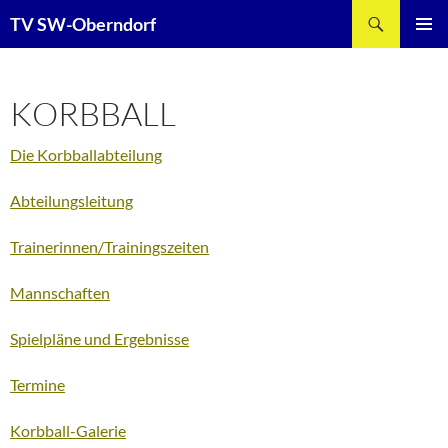
Zum
Suchen
TV SW-Oberndorf
Inhalt
PRIMÄR
springen
MENÜ
KORBBALL
Die Korbballabteilung
Abteilungsleitung
Trainerinnen
/Trainingszeiten
Mannschaften
Spielpläne und Ergebnisse
Termine
Korbball-Galerie