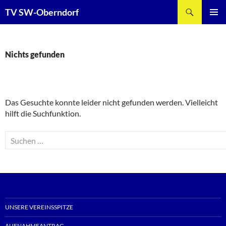
Zum
Suchen
TV SW-Oberndorf
Inhalt
PRIMÄR
springen
MENÜ
Nichts gefunden
Das Gesuchte konnte leider nicht gefunden werden. Vielleicht
hilft die Suchfunktion.
Suchen
nach:
UNSERE VEREINSSPITZE
AUFNAHMEANTRAG